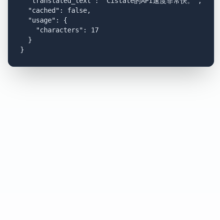
  "translated_text": "Cistate的API速度非常快。",

  "cached": false,

  "usage": {

    "characters": 17

  }

}