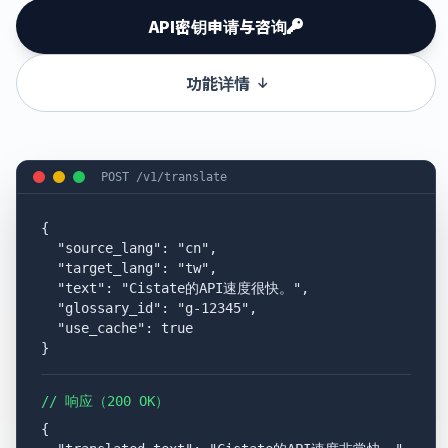
API密钥申请与咨询
功能详情
POST /v1/translate
{

  "source_lang": "cn",

  "target_lang": "tw",

  "text": "Cistate的API速度很快。",

  "glossary_id": "g-12345",

  "use_cache": true

}
// 响应（200 OK）
{
