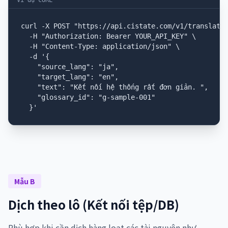
curl -X POST "https://api.cistate.com/v1/translate"
  -H "Authorization: Bearer YOUR_API_KEY" \

  -H "Content-Type: application/json" \

  -d '{

    "source_lang": "ja",

    "target_lang": "en",

    "text": "Kết nối hệ thống rất đơn giản. ",

    "glossary_id": "g-sample-001"

  }'
Mẫu B
Dịch theo lô (Kết nối tệp/DB)
Phù hợp khi cần dịch hàng loạt các tài nguyên như