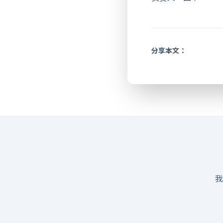
分享本文：
我