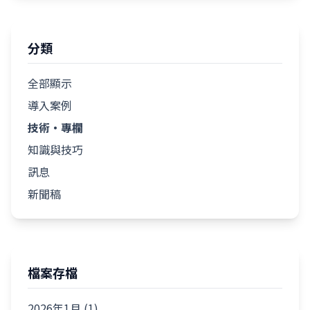
分類
全部顯示
導入案例
技術・專欄
知識與技巧
訊息
新聞稿
檔案存檔
2026年1月 (1)