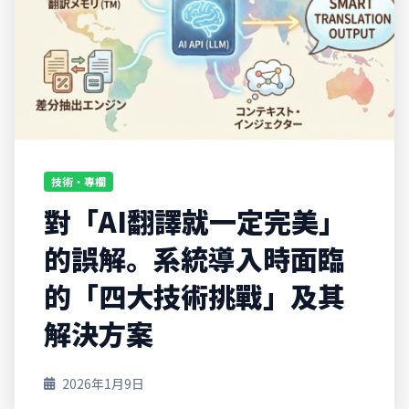
技術・專欄
對「AI翻譯就一定完美」
的誤解。系統導入時面臨
的「四大技術挑戰」及其
解決方案
2026年1月9日